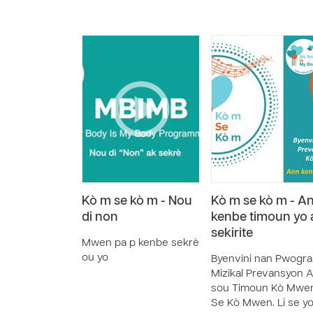
Kò m se kò m - Nou
Kò m se kò m - A
di non
kenbe timoun yo 
sekirite
Mwen pa p kenbe sekrè
ou yo
Byenvini nan Pwogr
Mizikal Prevansyon A
sou Timoun Kò Mwe
Se Kò Mwen. Li se y