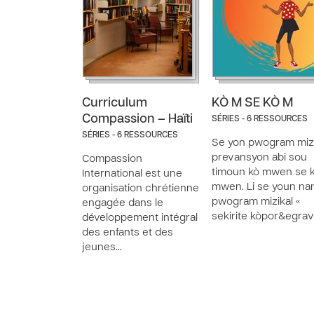
Curriculum
KÒ M SE KÒ M
Compassion – Haïti
SÉRIES - 6 RESSOURCES
SÉRIES - 6 RESSOURCES
Se yon pwogram mizi
prevansyon abi sou
Compassion
timoun kò mwen se 
International est une
mwen. Li se youn na
organisation chrétienne
pwogram mizikal «
engagée dans le
sekirite kòpor&egra
développement intégral
des enfants et des
jeunes…