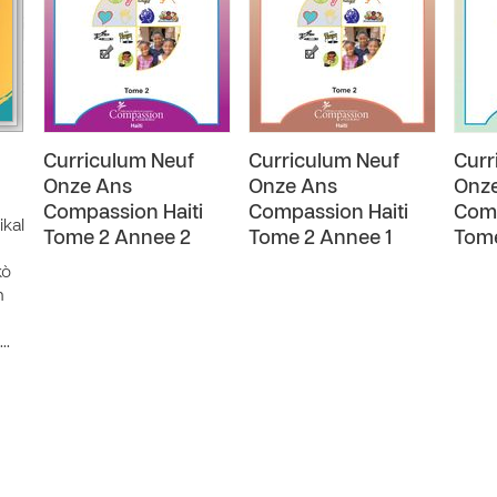
Curriculum Neuf
Curriculum Neuf
Curr
Onze Ans
Onze Ans
Onz
Compassion Haiti
Compassion Haiti
Comp
kal
Tome 2 Annee 2
Tome 2 Annee 1
Tome
kò
n
v…