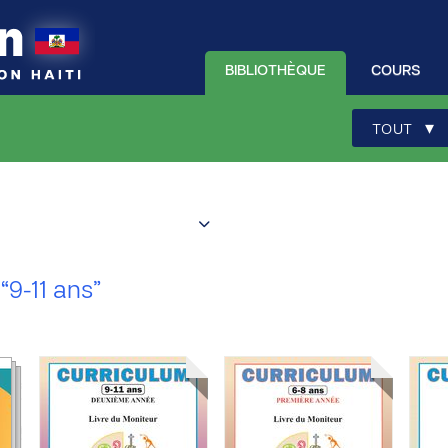
BIBLIOTHÈQUE
COURS
▾
TOUT
:
“9-11 ans”