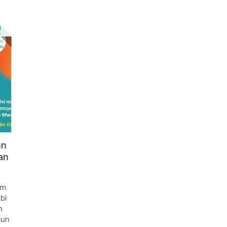
nn
an
am
bi
n
oun