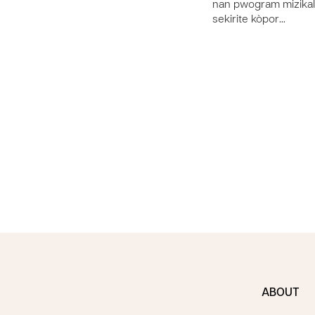
nan pwogram mizikal
sekirite kòpor…
ABOUT