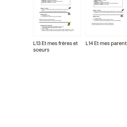
L13 Et mes frères et
L14 Et mes parent
soeurs