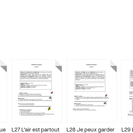
que
L27 L'air est partout
L28 Je peux garder
L29 