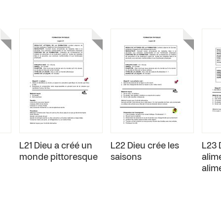
L21 Dieu a créé un
L22 Dieu crée les
L23 
monde pittoresque
saisons
alim
alim