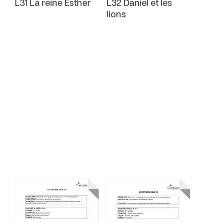
L31 La reine Esther
L32 Daniel et les
lions