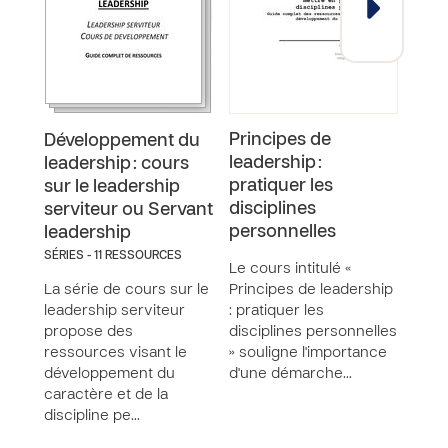
Principes de
Prin
Développement du
leadership :
lead
leadership : cours
pratiquer les
l'ex
sur le leadership
disciplines
serviteur ou Servant
Le co
personnelles
leadership
Prin
SÉRIES - 11 RESSOURCES
: vis
Le cours intitulé «
trait
La série de cours sur le
Principes de leadership
entre
leadership serviteur
: pratiquer les
propose des
disciplines personnelles
ressources visant le
» souligne l'importance
développement du
d'une démarche…
caractère et de la
discipline pe…