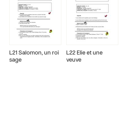
L21 Salomon, un roi
L22 Elie et une
sage
veuve