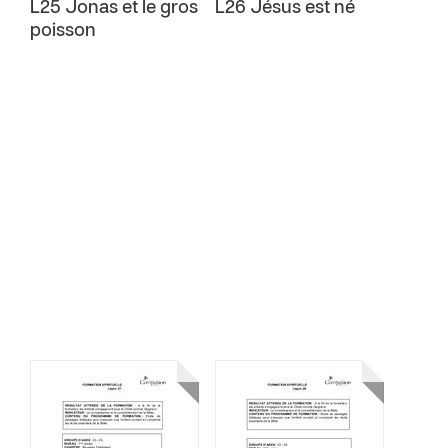
L25 Jonas et le gros
L26 Jésus est né
poisson