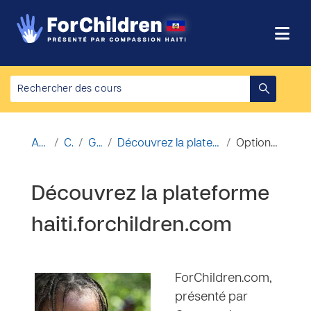
Passer au contenu principal
Accueil
Cours
Général
Découvrez la plateforme haiti.forchildren.com
Options d’inscription
Découvrez la plateforme
haiti.forchildren.com
ForChildren.com,
présenté par