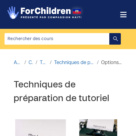
Passer au contenu principal
Accueil
Cours
Tutoriels
Techniques de préparation de tutoriel
Options d’inscription
Techniques de
préparation de tutoriel