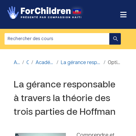
Passer au contenu principal
Accueil
Cours
Académie de partenariat
La gérance responsable à travers la théorie des tr...
Options d’inscription
La gérance responsable
à travers la théorie des
trois parties de Hoffman
Comprendre et