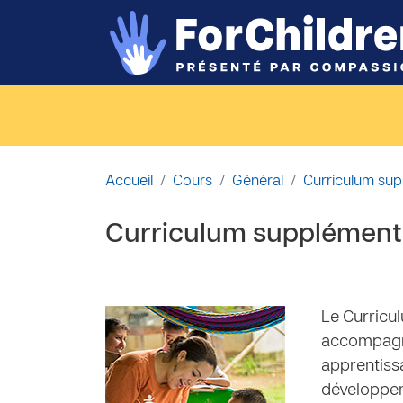
Passer au contenu principal
Accueil
Cours
Général
Curriculum sup
Curriculum supplémentai
Le Curricu
accompagne
apprentissa
développem