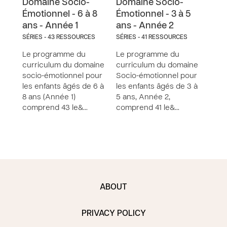
Domaine Socio-
Domaine Socio-
Doma
Émotionnel - 6 à 8
Émotionnel - 3 à 5
à 5 
ans - Année 1
ans - Année 2
SÉRIE
SÉRIES - 43 RESSOURCES
SÉRIES - 41 RESSOURCES
Le C
doma
Le programme du
Le programme du
enfa
curriculum du domaine
curriculum du domaine
ans 
socio-émotionnel pour
Socio-émotionnel pour
comp
les enfants âgés de 6 à
les enfants âgés de 3 à
déve
8 ans (Année 1)
5 ans, Année 2,
comprend 43 le&…
comprend 41 le&…
ABOUT
PRIVACY POLICY