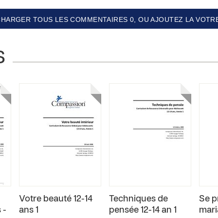
CHARGER TOUS LES COMMENTAIRES 0, OU AJOUTEZ LA VOTRE
S
Votre beauté 12-14
Techniques de
Se p
 -
ans 1
pensée 12-14 an 1
mari