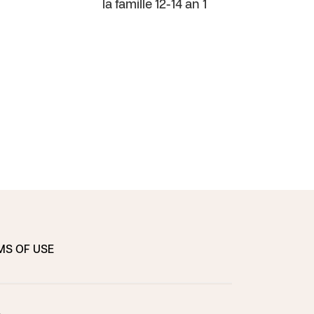
la famille 12-14 an 1
ans 1
MS OF USE