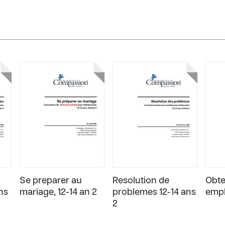
Se preparer au
Resolution de
Obte
ns
mariage, 12-14 an 2
problemes 12-14 ans
empl
2