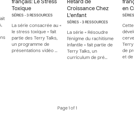
français: Le Stress
Retard de
fran
Toxique
Croissance Chez
en C
L'enfant
SÉRIES - 3 RESSOURCES
SÉRIE
ait
SÉRIES - 3 RESSOURCES
s,
La série consacrée au «
Cette
le stress toxique » fait
déve
La série « Résoudre
ons
partie des Terry Talks,
cerve
l’énigme du rachitisme
un programme de
Terry
infantile » fait partie de
présentations vidéo …
de pr
Terry Talks, un
et d
curriculum de pré…
Page 1 of 1