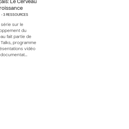
çais: Le Cerveau
roissance
S - 3 RESSOURCES
 série sur le
loppement du
au fait partie de
 Talks, programme
ésentations vidéo
e documentat…