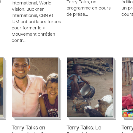
8
Terry Talks, un
éditi
International, World
programme en cours
un p
Vision, Buckner
de prése…
cours
International, CBN et
IJM ont uni leurs forces
pour former le «
Mouvement chrétien
contr…
Terry Talks en
Terry Talks: Le
Terr