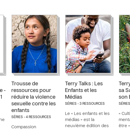
Trousse de
Terry Talks : Les
Terry
e -
ressources pour
Enfants et les
sa S
1
réduire la violence
Médias
son 
sexuelle contre les
SÉRIES - 3 RESSOURCES
SÉRIE
enfants
Le « Les enfants et les
« Cul
SÉRIES - 4 RESSOURCES
ine
médias » est la
menta
neuvième édition des
être 
Compassion