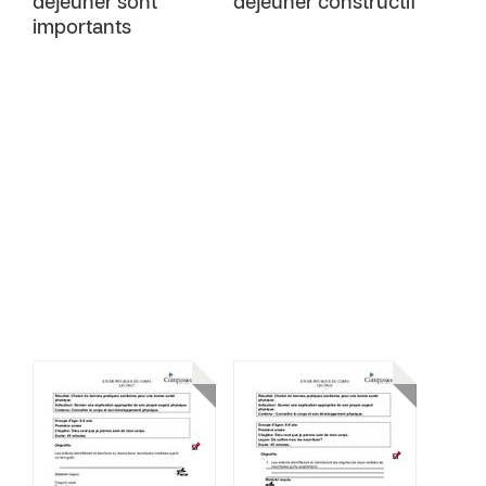
déjeuner sont
déjeuner constructif
importants