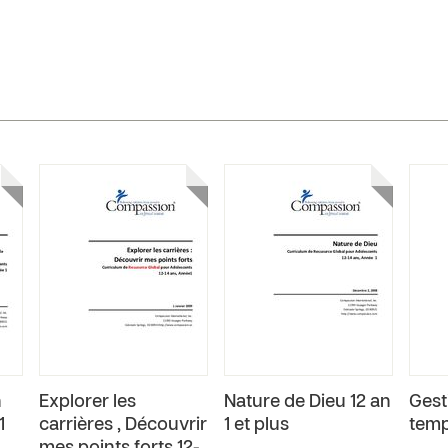
n
Explorer les
Nature de Dieu 12 an
Gest
1
carrières , Découvrir
1 et plus
temp