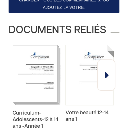
CHARGER TOUS LES COMMENTAIRES 0, OU
AJOUTEZ LA VOTRE.
DOCUMENTS RELIÉS
Votre beauté 12-14
Se 
Curriculum-
ans 1
mari
Adolescents-12 à 14
ans -Année 1